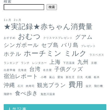
検索
検索
1ヶ月
2ヶ月
★実記録★赤ちゃん消費量
おむつ
グアム
おすすめ
クリスマスプレゼント
シンガポール
セブ島
バリ島
プレゼント
ホーチミン
ミルク
ホテル
ラスベガス
上海
九州
ランキング
ランチ
レンタカー
下呂温泉
京都
台湾
子供グッズ
出産準備
北海道
名古屋
宿泊レポート
小樽
嵐山
愛知
新生児
日光
札幌
栃木
費用
沖縄
観光プラン
石川
肉寿司
金沢
飛行機
食べ歩き
飛騨牛
鬼怒川温泉
人気記事