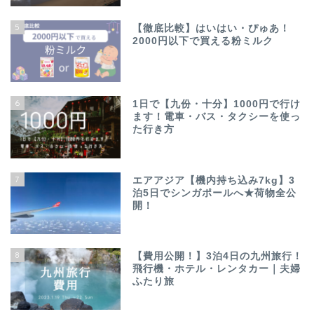
5
【徹底比較】はいはい・ぴゅあ！
2000円以下で買える粉ミルク
6
1日で【九份・十分】1000円で行け
ます！電車・バス・タクシーを使っ
た行き方
7
エアアジア【機内持ち込み7kg】3
泊5日でシンガポールへ★荷物全公
開！
8
【費用公開！】3泊4日の九州旅行！
飛行機・ホテル・レンタカー｜夫婦
ふたり旅