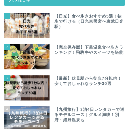
1
【日光】食べ歩きおすすめ5選！徒
歩で行ける（日光東照宮〜東武日光
駅）
2
【完全保存版】下呂温泉食べ歩きラ
ンキング！飛騨牛やスイーツを堪能
3
【最新】伏見駅から徒歩7分以内！
安くておしゃれなランチ30選
4
【九州旅行】3泊4日レンタカーで巡
るモデルコース｜グルメ満喫！別
府・嬉野温泉も