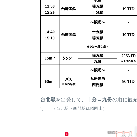
台北駅
を出発して、
十分→九份
の順に観
す。
（台北駅・西門駅は隣同士）