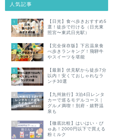
人気記事
【日光】食べ歩きおすすめ5
1
選！徒歩で行ける（日光東
照宮〜東武日光駅）
【完全保存版】下呂温泉食
2
べ歩きランキング！飛騨牛
やスイーツを堪能
【最新】伏見駅から徒歩7分
3
以内！安くておしゃれなラ
ンチ30選
【九州旅行】3泊4日レンタ
4
カーで巡るモデルコース｜
グルメ満喫！別府・嬉野温
泉も
【徹底比較】はいはい・ぴ
5
ゅあ！2000円以下で買える
粉ミルク