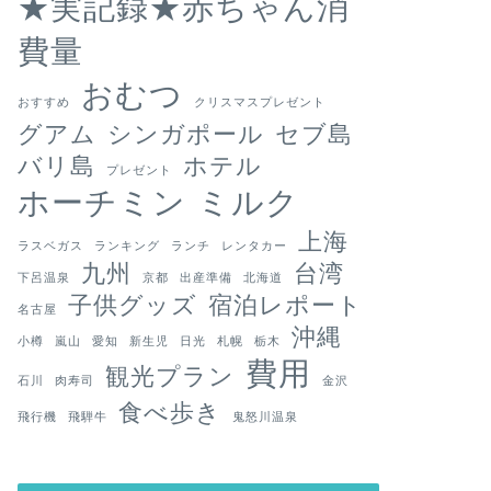
★実記録★赤ちゃん消
費量
おむつ
おすすめ
クリスマスプレゼント
グアム
シンガポール
セブ島
バリ島
ホテル
プレゼント
ホーチミン
ミルク
上海
ラスベガス
ランキング
ランチ
レンタカー
九州
台湾
下呂温泉
京都
出産準備
北海道
子供グッズ
宿泊レポート
名古屋
沖縄
小樽
嵐山
愛知
新生児
日光
札幌
栃木
費用
観光プラン
石川
肉寿司
金沢
食べ歩き
飛行機
飛騨牛
鬼怒川温泉