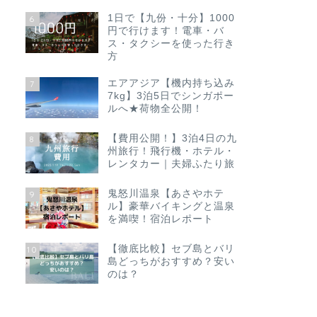
1日で【九份・十分】1000
6
円で行けます！電車・バ
ス・タクシーを使った行き
方
エアアジア【機内持ち込み
7
7kg】3泊5日でシンガポー
ルへ★荷物全公開！
【費用公開！】3泊4日の九
8
州旅行！飛行機・ホテル・
レンタカー｜夫婦ふたり旅
鬼怒川温泉【あさやホテ
9
ル】豪華バイキングと温泉
を満喫！宿泊レポート
【徹底比較】セブ島とバリ
10
島どっちがおすすめ？安い
のは？