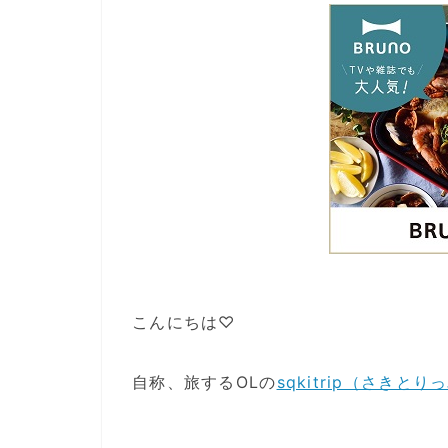
こんにちは♡
自称、旅するOLの
sqkitrip（さきとり