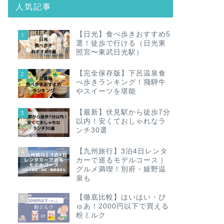
人気記事
【日光】食べ歩きおすすめ5
1
選！徒歩で行ける（日光東
照宮〜東武日光駅）
【完全保存版】下呂温泉食
2
べ歩きランキング！飛騨牛
やスイーツを堪能
【最新】伏見駅から徒歩7分
3
以内！安くておしゃれなラ
ンチ30選
【九州旅行】3泊4日レンタ
4
カーで巡るモデルコース｜
グルメ満喫！別府・嬉野温
泉も
【徹底比較】はいはい・ぴ
5
ゅあ！2000円以下で買える
粉ミルク