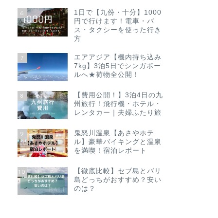
1日で【九份・十分】1000
6
円で行けます！電車・バ
ス・タクシーを使った行き
方
エアアジア【機内持ち込み
7
7kg】3泊5日でシンガポー
ルへ★荷物全公開！
【費用公開！】3泊4日の九
8
州旅行！飛行機・ホテル・
レンタカー｜夫婦ふたり旅
鬼怒川温泉【あさやホテ
9
ル】豪華バイキングと温泉
を満喫！宿泊レポート
【徹底比較】セブ島とバリ
10
島どっちがおすすめ？安い
のは？