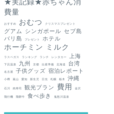
★実記録★赤ちゃん消
費量
おむつ
おすすめ
クリスマスプレゼント
グアム
シンガポール
セブ島
バリ島
ホテル
プレゼント
ホーチミン
ミルク
上海
ラスベガス
ランキング
ランチ
レンタカー
九州
台湾
下呂温泉
京都
出産準備
北海道
子供グッズ
宿泊レポート
名古屋
沖縄
小樽
嵐山
愛知
新生児
日光
札幌
栃木
費用
観光プラン
石川
肉寿司
金沢
食べ歩き
飛行機
飛騨牛
鬼怒川温泉