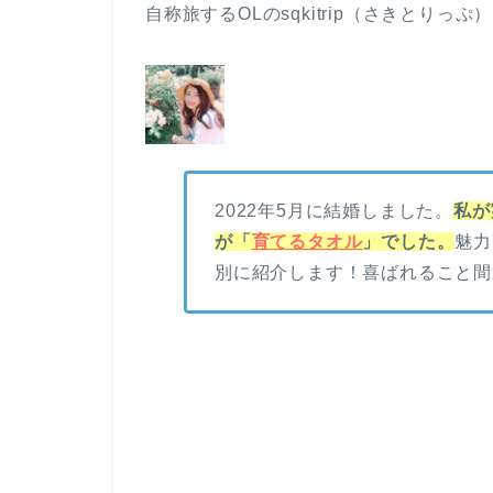
自称旅するOLのsqkitrip（さきとりっぷ
2022年5月に結婚しました。
私が
が「
育てるタオル
」でした。
魅力
別に紹介します！喜ばれること間