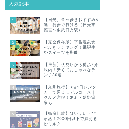
人気記事
【日光】食べ歩きおすすめ5
1
選！徒歩で行ける（日光東
照宮〜東武日光駅）
【完全保存版】下呂温泉食
2
べ歩きランキング！飛騨牛
やスイーツを堪能
【最新】伏見駅から徒歩7分
3
以内！安くておしゃれなラ
ンチ30選
【九州旅行】3泊4日レンタ
4
カーで巡るモデルコース｜
グルメ満喫！別府・嬉野温
泉も
【徹底比較】はいはい・ぴ
5
ゅあ！2000円以下で買える
粉ミルク