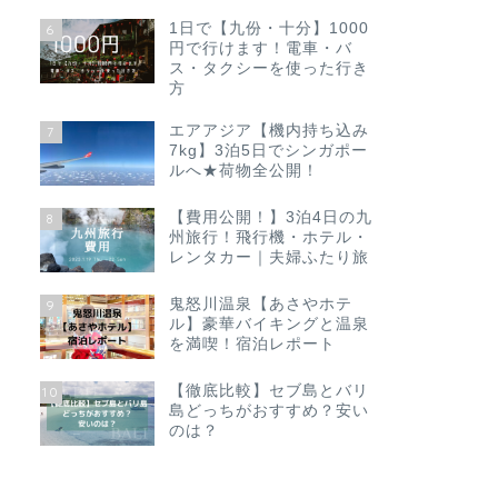
1日で【九份・十分】1000
6
円で行けます！電車・バ
ス・タクシーを使った行き
方
エアアジア【機内持ち込み
7
7kg】3泊5日でシンガポー
ルへ★荷物全公開！
【費用公開！】3泊4日の九
8
州旅行！飛行機・ホテル・
レンタカー｜夫婦ふたり旅
鬼怒川温泉【あさやホテ
9
ル】豪華バイキングと温泉
を満喫！宿泊レポート
【徹底比較】セブ島とバリ
10
島どっちがおすすめ？安い
のは？