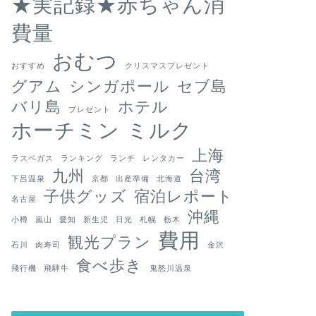
★実記録★赤ちゃん消
費量
おむつ
おすすめ
クリスマスプレゼント
グアム
シンガポール
セブ島
バリ島
ホテル
プレゼント
ホーチミン
ミルク
上海
ラスベガス
ランキング
ランチ
レンタカー
九州
台湾
下呂温泉
京都
出産準備
北海道
子供グッズ
宿泊レポート
名古屋
沖縄
小樽
嵐山
愛知
新生児
日光
札幌
栃木
費用
観光プラン
石川
肉寿司
金沢
食べ歩き
飛行機
飛騨牛
鬼怒川温泉