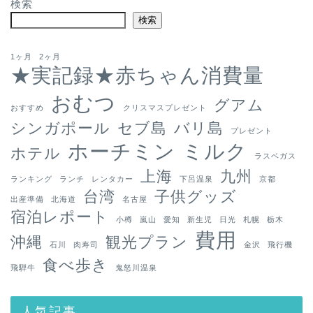
検索
検索
1ヶ月
2ヶ月
★実記録★赤ちゃん消費量
おむつ
グアム
おすすめ
クリスマスプレゼント
シンガポール
セブ島
バリ島
プレゼント
ホーチミン
ミルク
ホテル
ラスベガス
上海
九州
ランキング
ランチ
レンタカー
下呂温泉
京都
台湾
子供グッズ
出産準備
北海道
名古屋
宿泊レポート
小樽
嵐山
愛知
新生児
日光
札幌
栃木
費用
沖縄
観光プラン
石川
肉寿司
金沢
飛行機
食べ歩き
飛騨牛
鬼怒川温泉
人気記事