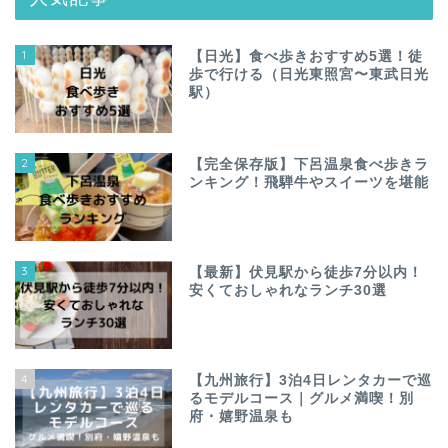
1
【日光】食べ歩きおすすめ5選！徒
歩で行ける（日光東照宮〜東武日光
駅）
2
【完全保存版】下呂温泉食べ歩きラ
ンキング！飛騨牛やスイーツを堪能
3
【最新】伏見駅から徒歩7分以内！
安くておしゃれなランチ30選
4
【九州旅行】3泊4日レンタカーで巡
るモデルコース｜グルメ満喫！別
府・嬉野温泉も