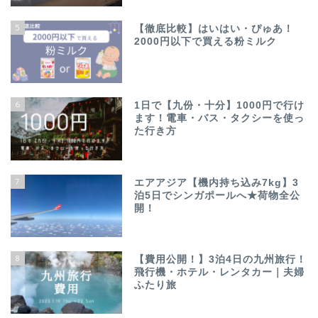
5
【徹底比較】はいはい・ぴゅあ！
2000円以下で買える粉ミルク
6
1日で【九份・十分】1000円で行け
ます！電車・バス・タクシーを使っ
た行き方
7
エアアジア【機内持ち込み7kg】3
泊5日でシンガポールへ★荷物全公
開！
8
【費用公開！】3泊4日の九州旅行！
飛行機・ホテル・レンタカー｜夫婦
ふたり旅