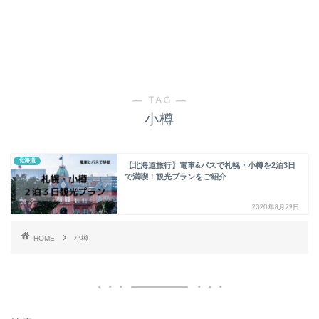
― TAG ―
小樽
北海道
【北海道旅行】電車&バスで札幌・小樽を2泊3日
で満喫！観光プランをご紹介
2020年8月29日
HOME
小樽