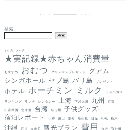
検索
検索
1ヶ月
2ヶ月
★実記録★赤ちゃん消費量
おむつ
グアム
おすすめ
クリスマスプレゼント
シンガポール
セブ島
バリ島
プレゼント
ホーチミン
ミルク
ホテル
ラスベガス
上海
九州
ランキング
ランチ
レンタカー
下呂温泉
京都
台湾
子供グッズ
出産準備
北海道
名古屋
宿泊レポート
小樽
嵐山
愛知
新生児
日光
札幌
栃木
費用
沖縄
観光プラン
石川
肉寿司
金沢
飛行機