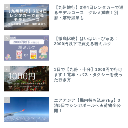
4
【九州旅行】3泊4日レンタカーで巡
るモデルコース｜グルメ満喫！別
府・嬉野温泉も
5
【徹底比較】はいはい・ぴゅあ！
2000円以下で買える粉ミルク
6
1日で【九份・十分】1000円で行け
ます！電車・バス・タクシーを使っ
た行き方
7
エアアジア【機内持ち込み7kg】3
泊5日でシンガポールへ★荷物全公
開！