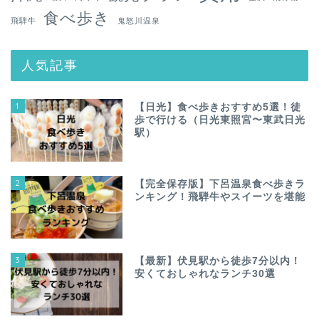
食べ歩き
飛騨牛
鬼怒川温泉
人気記事
1
【日光】食べ歩きおすすめ5選！徒
歩で行ける（日光東照宮〜東武日光
駅）
2
【完全保存版】下呂温泉食べ歩きラ
ンキング！飛騨牛やスイーツを堪能
3
【最新】伏見駅から徒歩7分以内！
安くておしゃれなランチ30選