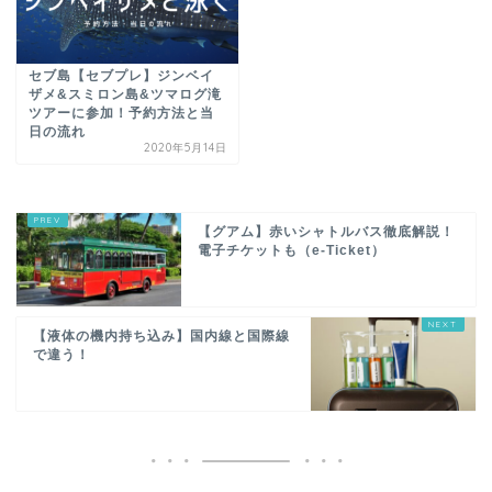
セブ島【セブプレ】ジンベイ
ザメ&スミロン島&ツマログ滝
ツアーに参加！予約方法と当
日の流れ
2020年5月14日
【グアム】赤いシャトルバス徹底解説！
電子チケットも（e-Ticket）
【液体の機内持ち込み】国内線と国際線
で違う！