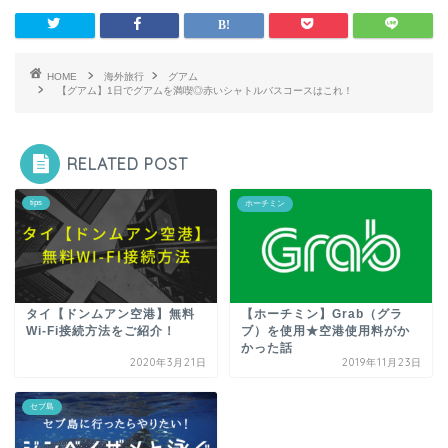
HOME
海外旅行
グアム
【グアム】1日でグアムを満喫◎赤いシャトルバスコースはこれ！
RELATED POST
tips
ホーチミン
タイ【ドンムアン空港】無料
【ホーチミン】Grab（グラ
Wi-Fi接続方法をご紹介！
ブ）を使用★空港使用料がか
かった話
2020年3月21日
2019年11月23日
セブ島