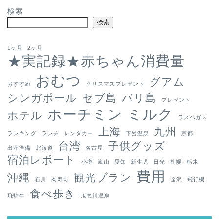
検索
検索
1ヶ月
2ヶ月
★実記録★赤ちゃん消費量
おむつ
グアム
おすすめ
クリスマスプレゼント
シンガポール
セブ島
バリ島
プレゼント
ホーチミン
ミルク
ホテル
ラスベガス
上海
九州
ランキング
ランチ
レンタカー
下呂温泉
京都
台湾
子供グッズ
出産準備
北海道
名古屋
宿泊レポート
小樽
嵐山
愛知
新生児
日光
札幌
栃木
費用
沖縄
観光プラン
石川
肉寿司
金沢
飛行機
食べ歩き
飛騨牛
鬼怒川温泉