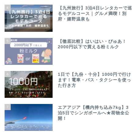
4
【九州旅行】3泊4日レンタカーで巡
るモデルコース｜グルメ満喫！別
府・嬉野温泉も
5
【徹底比較】はいはい・ぴゅあ！
2000円以下で買える粉ミルク
6
1日で【九份・十分】1000円で行け
ます！電車・バス・タクシーを使っ
た行き方
7
エアアジア【機内持ち込み7kg】3
泊5日でシンガポールへ★荷物全公
開！