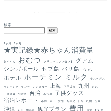
検索
検索
1ヶ月
2ヶ月
★実記録★赤ちゃん消費量
おむつ
グアム
おすすめ
クリスマスプレゼント
シンガポール
セブ島
バリ島
プレゼント
ホーチミン
ミルク
ホテル
ラスベガス
上海
九州
ランキング
ランチ
レンタカー
下呂温泉
京都
台湾
子供グッズ
出産準備
北海道
名古屋
宿泊レポート
小樽
嵐山
愛知
新生児
日光
札幌
栃木
費用
沖縄
観光プラン
石川
肉寿司
金沢
飛行機