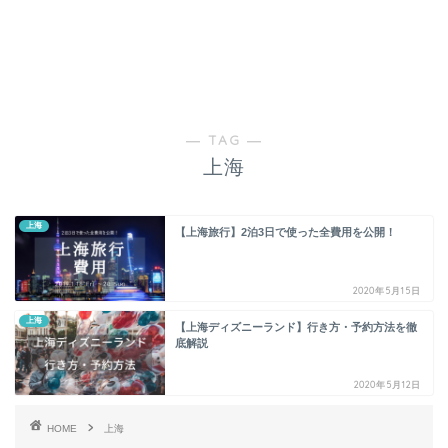
― TAG ―
上海
上海
【上海旅行】2泊3日で使った全費用を公開！
2020年5月15日
上海
【上海ディズニーランド】行き方・予約方法を徹
底解説
2020年5月12日
HOME
上海