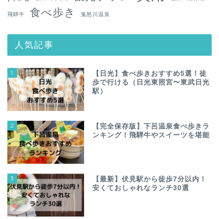
食べ歩き
飛騨牛
鬼怒川温泉
人気記事
1
【日光】食べ歩きおすすめ5選！徒
歩で行ける（日光東照宮〜東武日光
駅）
2
【完全保存版】下呂温泉食べ歩きラ
ンキング！飛騨牛やスイーツを堪能
3
【最新】伏見駅から徒歩7分以内！
安くておしゃれなランチ30選