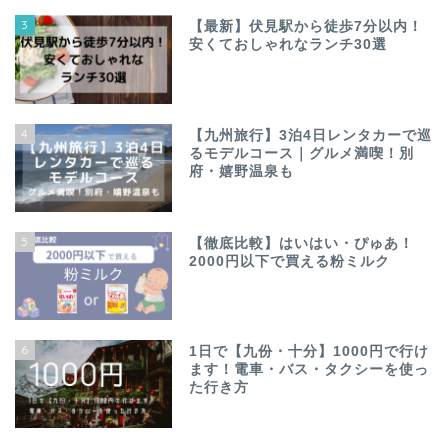
3
【最新】伏見駅から徒歩7分以内！
安くておしゃれなランチ30選
4
【九州旅行】3泊4日レンタカーで巡
るモデルコース｜グルメ満喫！別
府・嬉野温泉も
5
【徹底比較】はいはい・ぴゅあ！
2000円以下で買える粉ミルク
6
1日で【九份・十分】1000円で行け
ます！電車・バス・タクシーを使っ
た行き方