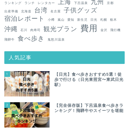
上海
九州
ランキング
ランチ
レンタカー
下呂温泉
京都
台湾
子供グッズ
出産準備
北海道
名古屋
宿泊レポート
小樽
嵐山
愛知
新生児
日光
札幌
栃木
費用
沖縄
観光プラン
石川
肉寿司
金沢
飛行機
食べ歩き
飛騨牛
鬼怒川温泉
人気記事
1
【日光】食べ歩きおすすめ5選！徒
歩で行ける（日光東照宮〜東武日光
駅）
2
【完全保存版】下呂温泉食べ歩きラ
ンキング！飛騨牛やスイーツを堪能