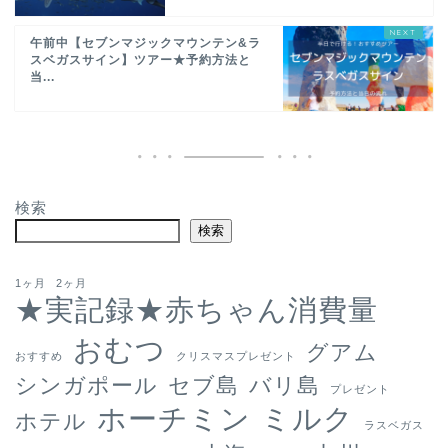
午前中【セブンマジックマウンテン&ラ
スベガスサイン】ツアー★予約方法と
当...
検索
検索
1ヶ月
2ヶ月
★実記録★赤ちゃん消費量
おむつ
グアム
おすすめ
クリスマスプレゼント
シンガポール
セブ島
バリ島
プレゼント
ホーチミン
ミルク
ホテル
ラスベガス