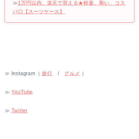
≫
1万円以内、楽天で買える★軽量、剛い、コス
パ◎【スーツケース】
≫ Instagram（
旅行
/
グルメ
）
≫
YouTube
≫
Twitter