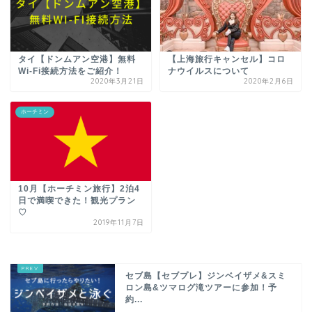
タイ【ドンムアン空港】無料
【上海旅行キャンセル】コロ
Wi-Fi接続方法をご紹介！
ナウイルスについて
2020年3月21日
2020年2月6日
ホーチミン
10月【ホーチミン旅行】2泊4
日で満喫できた！観光プラン
♡
2019年11月7日
セブ島【セブプレ】ジンベイザメ&スミ
ロン島&ツマログ滝ツアーに参加！予
約...