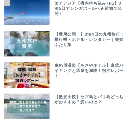
7
エアアジア【機内持ち込み7kg】3
泊5日でシンガポールへ★荷物全公
開！
8
【費用公開！】3泊4日の九州旅行！
飛行機・ホテル・レンタカー｜夫婦
ふたり旅
9
鬼怒川温泉【あさやホテル】豪華バ
イキングと温泉を満喫！宿泊レポー
ト
10
【徹底比較】セブ島とバリ島どっち
がおすすめ？安いのは？